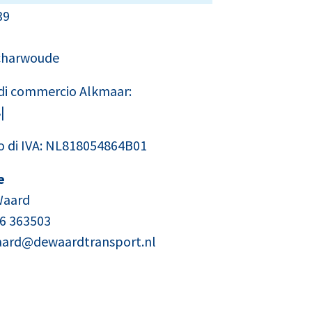
39
charwoude
 di commercio Alkmaar:
|
di IVA: NL818054864B01
e
Waard
26 363503
ard@dewaardtransport.nl