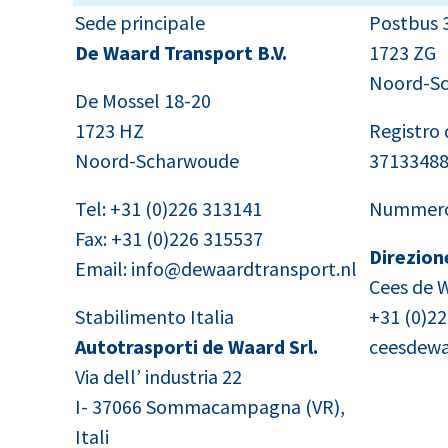
Sede principale
Postbus 
De Waard Transport B.V.
1723 ZG
Noord-S
De Mossel 18-20
1723 HZ
Registro
Noord-Scharwoude
37133488
Tel: +31 (0)226 313141
Nummero 
Fax: +31 (0)226 315537
Direzion
Email:
info@dewaardtransport.nl
Cees de 
Stabilimento Italia
+31 (0)2
Autotrasporti de Waard Srl.
ceesdewa
Via dell’ industria 22
I- 37066 Sommacampagna (VR),
Itali