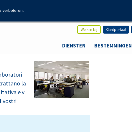
modal-check
e verbeteren.
Werken bij
Klantportaal
DIENSTEN
BESTEMMINGEN
aboratori
 trattano la
tativa e vi
 vostri