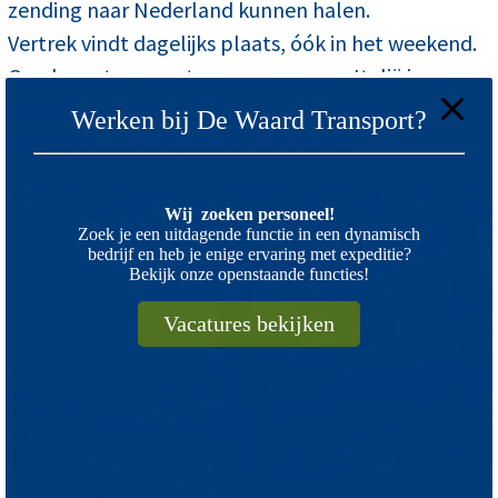
zending naar Nederland kunnen halen.
Vertrek vindt dagelijks plaats, óók in het weekend.
Goederen transporteren van en naar Italië is onze
specialisatie. Met ruim 80 jaar ervaring en kennis,
Werken bij De Waard Transport?
zijn wij dé Italië importeur die u zoekt.
Wij zoeken personeel!
Zoek je een uitdagende functie in een dynamisch
bedrijf en heb je enige ervaring met expeditie?
Bekijk onze openstaande functies!
Vacatures bekijken