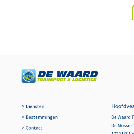
>
Hoofdves
Diensten
>
Bestemmingen
De Waard 
De Mossel 
>
Contact
1723 HZ N