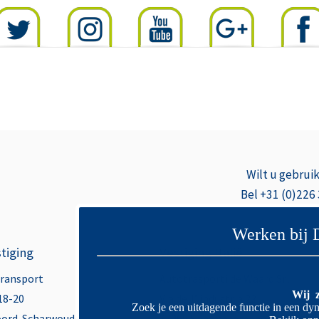
Wilt u gebrui
Bel +31 (0)226
Werken bij 
tiging
Vestiging Italië
Transport
Autotrasporti de Waard Srl.
Wij z
18-20
Via dell’ industria 22
Zoek je een uitdagende functie in een dyn
oord-Scharwoude
37066 Sommacampagna (VR), Ita