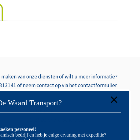
k
maken van onze diensten of wilt u meer informatie?
 313141 of neem contact op via het contactformulier.
De Waard Transport?
Postbus 39
1723 ZG Noord-Scharwoude
oeken personeel!
Handelsregister
amisch bedrijf en heb je enige ervaring met expeditie?
lië
Alkmaar: 37133488