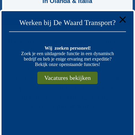
In Olanda & Italia
Werken bij De Waard Transport?
Il nostro Personale si prende cura del
Wij zoeken personeel!
vostro trasporto con professionalità e
Zoek je een uitdagende functie in een dynamisch
passione, da e verso qualsiasi luogo
bedrijf en heb je enige ervaring met expeditie?
Bekijk onze openstaande functies!
desiderato nell’Europa occidentale.
Per questo proponiamo differenti
Vacatures bekijken
tipologie di servizi per soddisfare
qualsiasi vostro desiderio nella
maniera più appropriata.