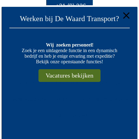
+31 (0) 226
313141
Werken bij De Waard Transport?
Wij zoeken personeel!
Er is altijd een oplossing!
Zoek je een uitdagende functie in een dynamisch
bedrijf en heb je enige ervaring met expeditie?
Bekijk onze openstaande functies!
Vacatures bekijken
Transport Frankrijk
Transport Italië
Transport België
–
–
–
Geconditioneerd vervoer
Stukgoed vervoer
Intermodaal vervoer
–
–
–
Duurzaam vervoer