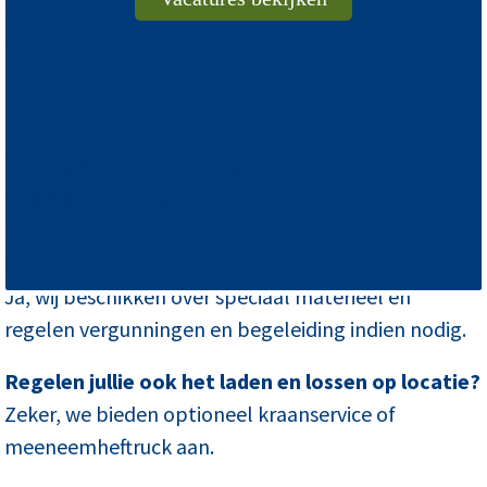
Inclusief douaneformaliteiten indien nodig bij
export buiten de EU.
Veelgestelde vragen over machine
transport Italië
Kunnen jullie ook zware machines vervoeren
(boven 30 ton)?
Ja, wij beschikken over speciaal materieel en
regelen vergunningen en begeleiding indien nodig.
Regelen jullie ook het laden en lossen op locatie?
Zeker, we bieden optioneel kraanservice of
meeneemheftruck aan.