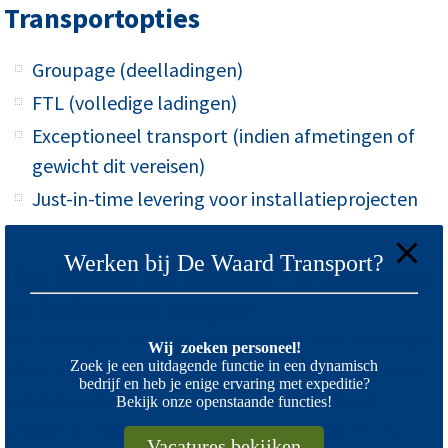
Transportopties
Groupage (deelladingen)
FTL (volledige ladingen)
Exceptioneel transport (indien afmetingen of
gewicht dit vereisen)
Just-in-time levering voor installatieprojecten
Werken bij De Waard Transport?
Van Milaan tot Napels – wij kennen
de Italiaanse wegen
We verzorgen dagelijks transporten door heel Italië.
Wij zoeken personeel!
Of uw machine opgehaald moet worden in Noord-
Zoek je een uitdagende functie in een dynamisch
bedrijf en heb je enige ervaring met expeditie?
Italië (Lombardije, Veneto) of geleverd moet
Bekijk onze openstaande functies!
worden in Zuid-Italië: wij regelen het van A tot Z.
Vacatures bekijken