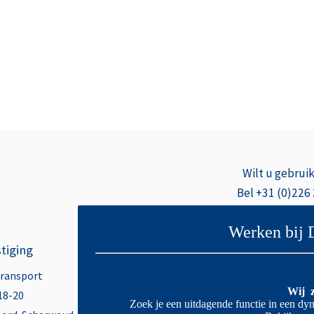
Wilt u gebrui
Bel +31 (0)226
Werken bij 
tiging
Vestiging Italië
Transport
Autotrasporti de Waard Srl.
Wij z
18-20
Via dell’ industria 22
Zoek je een uitdagende functie in een dyn