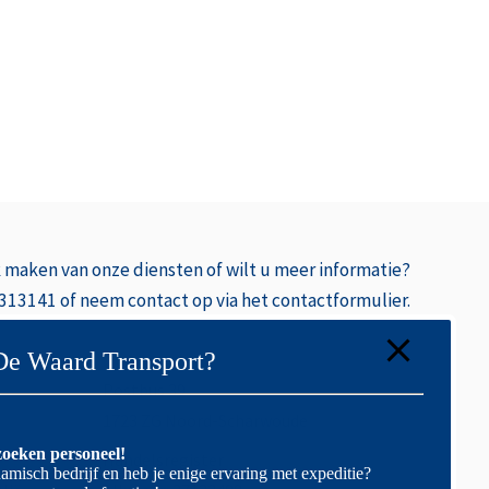
k
maken van onze diensten of wilt u meer informatie?
 313141 of neem contact op via het contactformulier.
De Waard Transport?
Postbus 39
1723 ZG Noord-Scharwoude
oeken personeel!
Handelsregister
amisch bedrijf en heb je enige ervaring met expeditie?