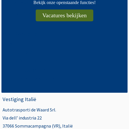
>
Betalingsvoorwaarden
Bekijk onze openstaande functies!
>
CMR Verdrag
Vacatures bekijken
Hoofdvestiging
De Waard Transport
De Mossel 18-20
1723 HZ Noord-Scharwoude
Tel: +31 (0)226 313141
info@dewaardtransport.nl
Vestiging Italië
Autotrasporti de Waard Srl.
Via dell’ industria 22
37066 Sommacampagna (VR), Italië