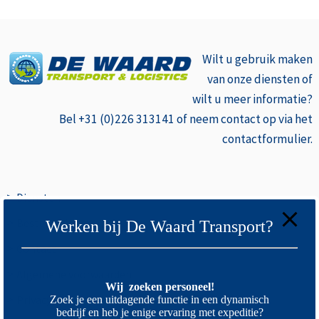
Wilt u gebruik
maken
van onze diensten of
wilt u meer informatie?
Bel +31 (0)226 313141 of neem contact op via het
contactformulier.
>
Diensten
>
Bestemmingen
Werken bij De Waard Transport?
>
Contact
>
Algemene voorwaarden
Wij zoeken personeel!
>
Privacyverklaring
Zoek je een uitdagende functie in een dynamisch
bedrijf en heb je enige ervaring met expeditie?