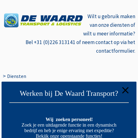
Wilt u gebruik
maken
van onze diensten of
wilt u meer informatie?
Bel +31 (0)226 313141 of neem contact op via het
contactformulier.
>
Diensten
>
Bestemmingen
Werken bij De Waard Transport?
>
Contact
>
Algemene voorwaarden
>
Wij zoeken personeel!
Privacyverklaring
Zoek je een uitdagende functie in een dynamisch
>
bedrijf en heb je enige ervaring met expeditie?
Betalingsvoorwaarden
Bekijk onze openstaande functies!