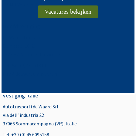
>
CMR Verdrag
Vacatures bekijken
Hoofdvestiging
De Waard Transport
De Mossel 18-20
1723 HZ Noord-Scharwoude
Tel: +31 (0)226 313141
info@dewaardtransport.nl
Vestiging Italië
Autotrasporti de Waard Srl.
Via dell’ industria 22
37066 Sommacampagna (VR), Italië
Tel: +39 (0) 45 6095158