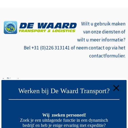
Wilt u gebruik
maken
van onze diensten of
wilt u meer informatie?
Bel +31 (0)226 313141 of neem contact op via het
contactformulier.
>
Diensten
>
Bestemmingen
Werken bij De Waard Transport?
>
Contact
>
Algemene voorwaarden
Wij zoeken personeel!
>
Privacyverklaring
Zoek je een uitdagende functie in een dynamisch
bedrijf en heb je enige ervaring met expeditie?