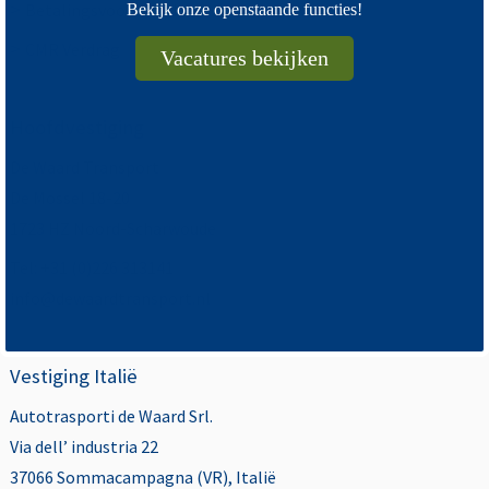
>
Betalingsvoorwaarden
Bekijk onze openstaande functies!
>
CMR Verdrag
Vacatures bekijken
Hoofdvestiging
De Waard Transport
De Mossel 18-20
1723 HZ Noord-Scharwoude
Tel: +31 (0)226 313141
info@dewaardtransport.nl
Vestiging Italië
Autotrasporti de Waard Srl.
Via dell’ industria 22
37066 Sommacampagna (VR), Italië