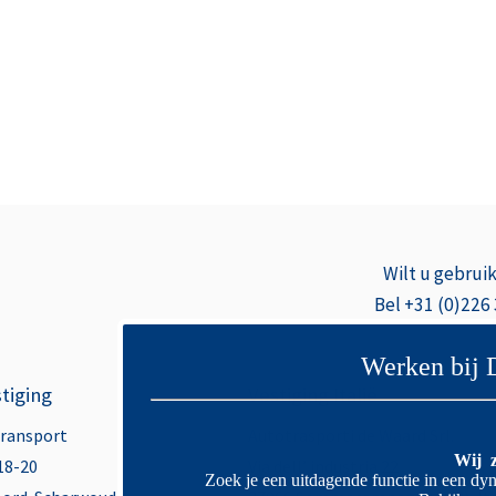
Wilt u gebrui
Bel +31 (0)226
Werken bij 
tiging
Vestiging Italië
Transport
Autotrasporti de Waard Srl.
Wij z
18-20
Via dell’ industria 22
Zoek je een uitdagende functie in een dyn