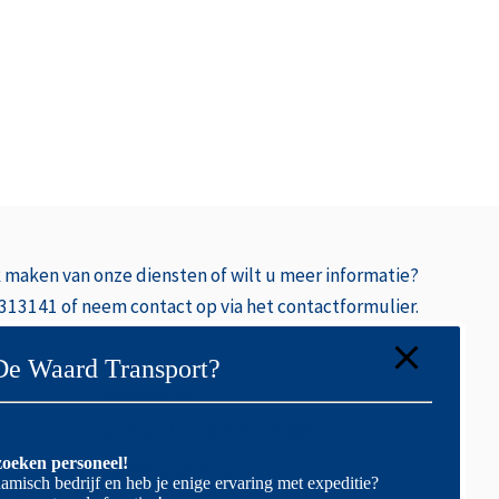
k
maken van onze diensten of wilt u meer informatie?
 313141 of neem contact op via het contactformulier.
De Waard Transport?
Postbus 39
1723 ZG Noord-Scharwoude
oeken personeel!
Handelsregister
amisch bedrijf en heb je enige ervaring met expeditie?