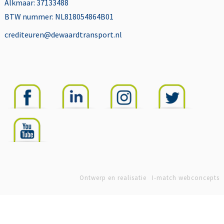
Alkmaar: 37133488
BTW nummer: NL818054864B01
crediteuren@dewaardtransport.nl
Ontwerp en realisatie
I-match webconcepts