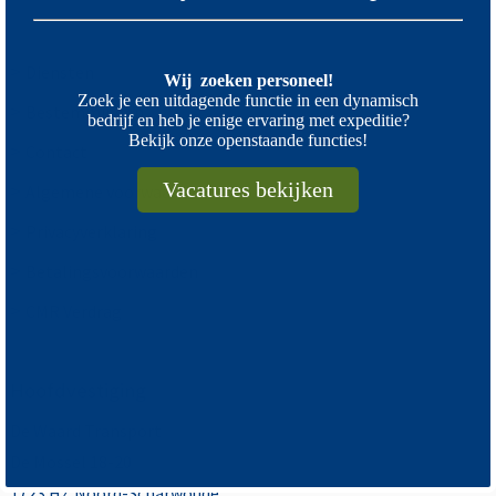
>
Diensten
Wij zoeken personeel!
Zoek je een uitdagende functie in een dynamisch
>
Bestemmingen
bedrijf en heb je enige ervaring met expeditie?
Bekijk onze openstaande functies!
>
Contact
Vacatures bekijken
>
Algemene voorwaarden
>
Privacyverklaring
>
Betalingsvoorwaarden
>
CMR Verdrag
Hoofdvestiging
De Waard Transport
De Mossel 18-20
1723 HZ Noord-Scharwoude